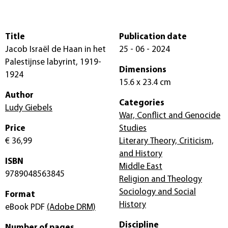
Title
Publication date
Jacob Israël de Haan in het
25 - 06 - 2024
Palestijnse labyrint, 1919-
Dimensions
1924
15.6 x 23.4 cm
Author
Categories
Ludy Giebels
War, Conflict and Genocide
Price
Studies
€ 36,99
Literary Theory, Criticism,
and History
ISBN
Middle East
9789048563845
Religion and Theology
Sociology and Social
Format
History
eBook PDF
(Adobe DRM)
Discipline
Number of pages