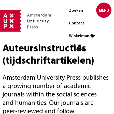
Zoeken
MENU
Contact
Winkelmandje
Auteursinstructies
Selecteer taal
EN
NL
(tijdschriftartikelen)
Amsterdam University Press publishes
a growing number of academic
journals within the social sciences
and humanities. Our journals are
peer-reviewed and follow