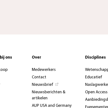
bij ons
Over
Disciplines
koop
Medewerkers
Wetenschapp
Contact
Educatief
y
Nieuwsbrief
Naslagwerk
Nieuwsberichten &
Open Access
artikelen
Aanbiedings
AUP USA and Germany
Evenemente