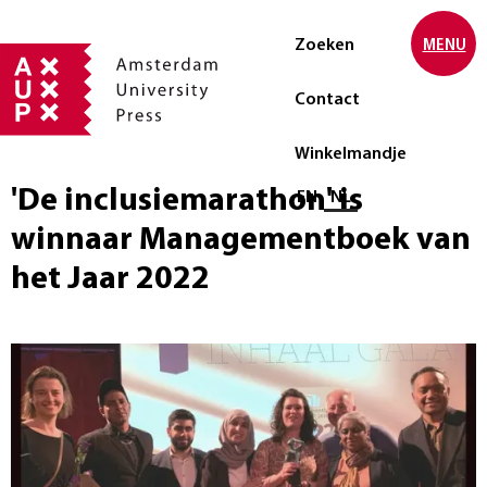
Zoeken
MENU
Contact
Winkelmandje
'De inclusiemarathon' is
Selecteer taal
EN
NL
winnaar Managementboek van
het Jaar 2022