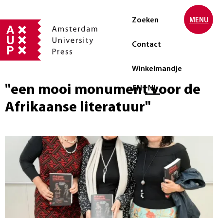
Zoeken
MENU
Contact
Winkelmandje
"een mooi monument voor de
Selecteer taal
EN
NL
Afrikaanse literatuur"