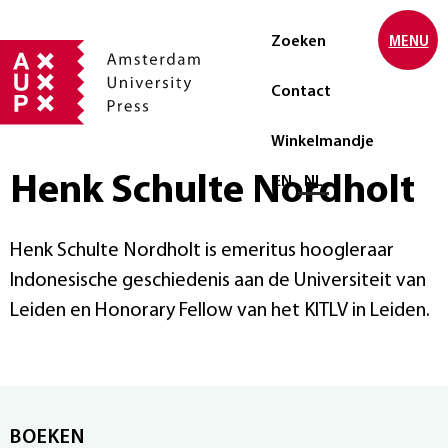
Zoeken
MENU
Contact
Winkelmandje
Henk Schulte Nordholt
Selecteer taal
EN
NL
Henk Schulte Nordholt is emeritus hoogleraar
Indonesische geschiedenis aan de Universiteit van
Leiden en Honorary Fellow van het KITLV in Leiden.
BOEKEN