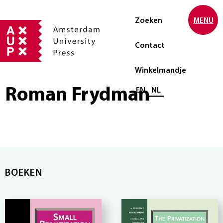
Zoeken
MENU
Contact
Winkelmandje
Roman Frydman
Selecteer taal
EN
NL
BOEKEN