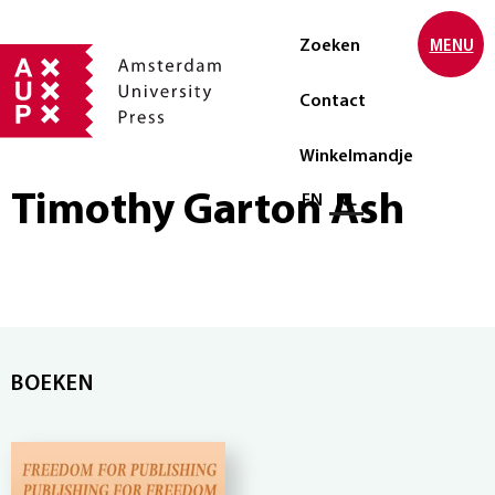
Zoeken
MENU
Contact
Winkelmandje
Timothy Garton Ash
Selecteer taal
EN
NL
BOEKEN