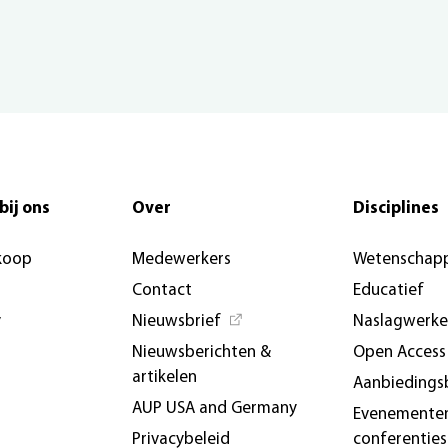
bij ons
Over
Disciplines
koop
Medewerkers
Wetenschapp
Contact
Educatief
y
Nieuwsbrief
Naslagwerk
Nieuwsberichten &
Open Access
artikelen
Aanbiedings
AUP USA and Germany
Evenemente
Privacybeleid
conferenties