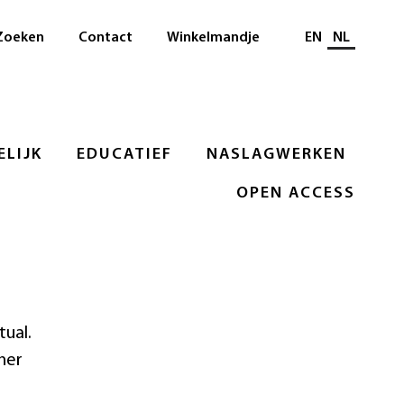
Selecteer taal
Zoeken
Contact
Winkelmandje
EN
NL
LIJK
EDUCATIEF
NASLAGWERKEN
OPEN ACCESS
tual.
her