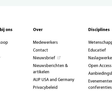
bij ons
Over
Disciplines
koop
Medewerkers
Wetenschapp
Contact
Educatief
y
Nieuwsbrief
Naslagwerk
Nieuwsberichten &
Open Access
artikelen
Aanbiedings
AUP USA and Germany
Evenemente
Privacybeleid
conferenties