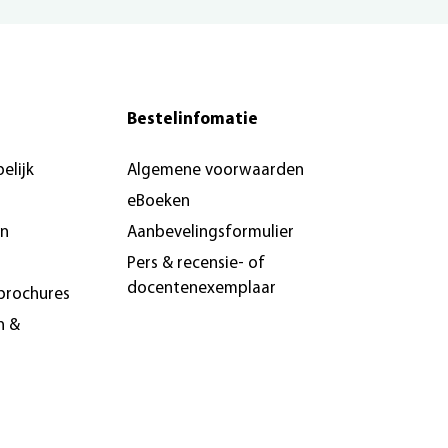
Bestelinfomatie
elijk
Algemene voorwaarden
eBoeken
en
Aanbevelingsformulier
Pers & recensie- of
docentenexemplaar
brochures
n &