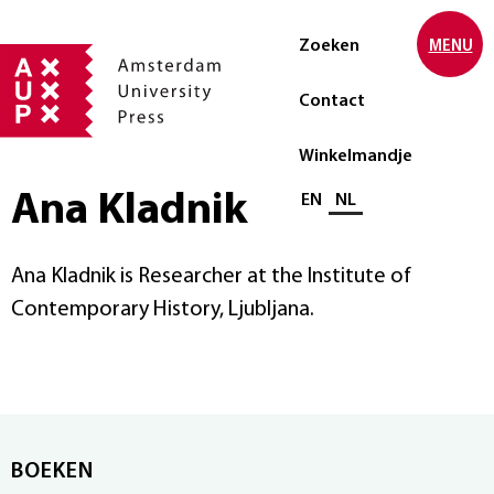
Zoeken
MENU
Contact
Winkelmandje
Ana Kladnik
Selecteer taal
EN
NL
Ana Kladnik is Researcher at the Institute of
Contemporary History, Ljubljana.
BOEKEN