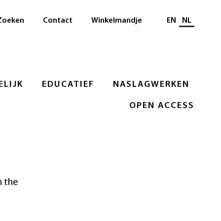
Selecteer taal
Zoeken
Contact
Winkelmandje
EN
NL
LIJK
EDUCATIEF
NASLAGWERKEN
OPEN ACCESS
h the