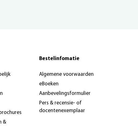
Bestelinfomatie
elijk
Algemene voorwaarden
eBoeken
en
Aanbevelingsformulier
Pers & recensie- of
docentenexemplaar
brochures
n &