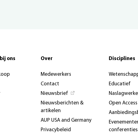
bij ons
Over
Disciplines
koop
Medewerkers
Wetenschapp
Contact
Educatief
y
Nieuwsbrief
Naslagwerk
Nieuwsberichten &
Open Access
artikelen
Aanbiedings
AUP USA and Germany
Evenemente
Privacybeleid
conferenties