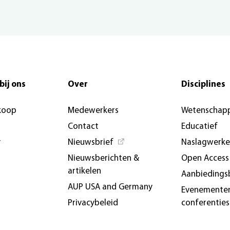
bij ons
Over
Disciplines
koop
Medewerkers
Wetenschapp
Contact
Educatief
y
Nieuwsbrief
Naslagwerk
Nieuwsberichten &
Open Access
artikelen
Aanbiedings
AUP USA and Germany
Evenemente
Privacybeleid
conferenties