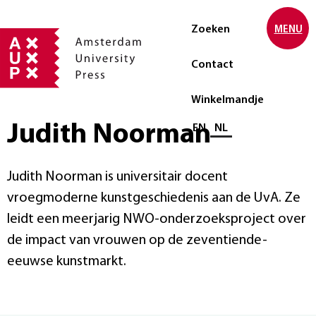
Zoeken
MENU
Contact
Winkelmandje
Judith Noorman
Selecteer taal
EN
NL
Judith Noorman is universitair docent
vroegmoderne kunstgeschiedenis aan de UvA. Ze
leidt een meerjarig NWO-onderzoeksproject over
de impact van vrouwen op de zeventiende-
eeuwse kunstmarkt.