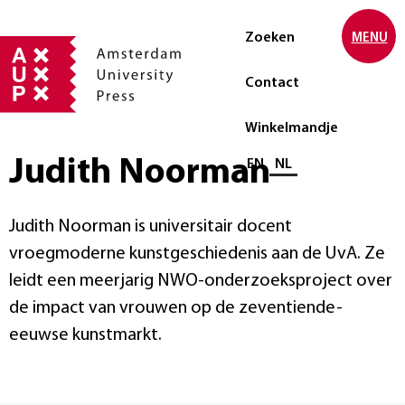
Zoeken
MENU
Contact
Winkelmandje
Judith Noorman
Selecteer taal
EN
NL
Judith Noorman is universitair docent
vroegmoderne kunstgeschiedenis aan de UvA. Ze
leidt een meerjarig NWO-onderzoeksproject over
de impact van vrouwen op de zeventiende-
eeuwse kunstmarkt.