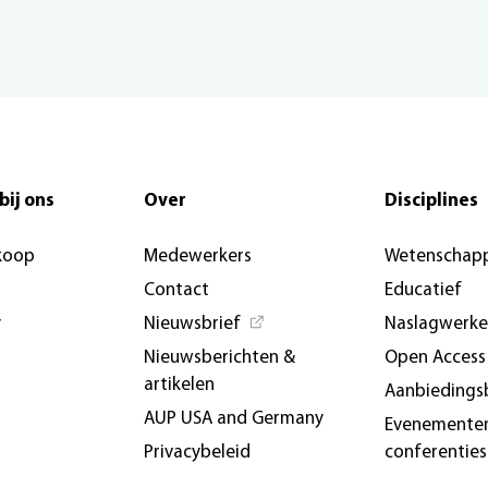
bij ons
Over
Disciplines
koop
Medewerkers
Wetenschapp
Contact
Educatief
y
Nieuwsbrief
Naslagwerk
Nieuwsberichten &
Open Access
artikelen
Aanbiedings
AUP USA and Germany
Evenemente
Privacybeleid
conferenties