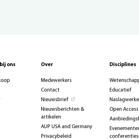
bij ons
Over
Disciplines
koop
Medewerkers
Wetenschapp
Contact
Educatief
y
Nieuwsbrief
Naslagwerk
Nieuwsberichten &
Open Access
artikelen
Aanbiedings
AUP USA and Germany
Evenemente
Privacybeleid
conferenties