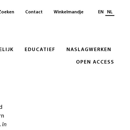
Selecteer taal
Zoeken
Contact
Winkelmandje
EN
NL
LIJK
EDUCATIEF
NASLAGWERKEN
OPEN ACCESS
d
rn
. în