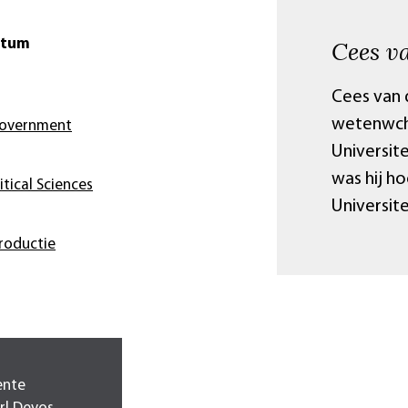
Cees va
atum
Cees van d
wetenwch
 Government
Universit
was hij h
itical Sciences
Universit
roductie
ente