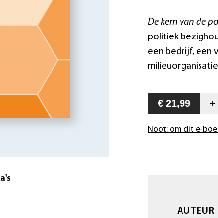
De kern van de pol
politiek bezighou
een bedrijf, een
milieuorganisati
€ 21,99
Noot: om dit e-boe
a's
AUTEUR