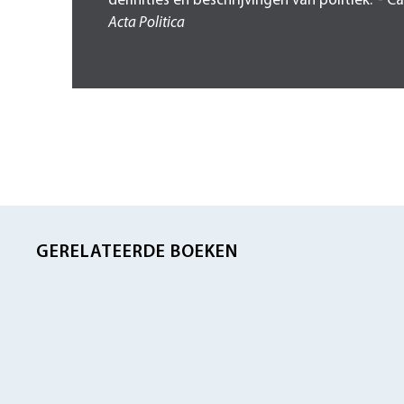
definities en beschrijvingen van politiek.' - C
Acta Politica
GERELATEERDE BOEKEN