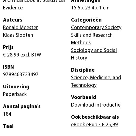
A Critical Look at Statistical
Afmetingen
Evidence
15.6 x 23.4 x 1 cm
Auteurs
Categorieën
Ronald Meester
Contemporary Society
Klaas Slooten
Skills and Research
Methods
Prijs
Sociology and Social
€ 28,99
excl. BTW
History
ISBN
Discipline
9789463723497
Science, Medicine, and
Technology
Uitvoering
Paperback
Voorbeeld
Download introductie
Aantal pagina's
184
Ook beschikbaar als
eBook ePub
- € 25,99
Taal