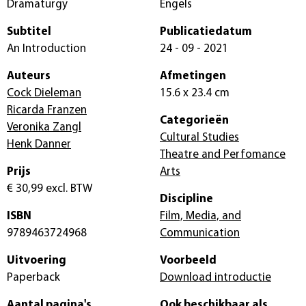
Dramaturgy
Engels
Subtitel
Publicatiedatum
An Introduction
24 - 09 - 2021
Auteurs
Afmetingen
Cock Dieleman
15.6 x 23.4 cm
Ricarda Franzen
Categorieën
Veronika Zangl
Cultural Studies
Henk Danner
Theatre and Perfomance
Prijs
Arts
€ 30,99
excl. BTW
Discipline
ISBN
Film, Media, and
9789463724968
Communication
Uitvoering
Voorbeeld
Paperback
Download introductie
Aantal pagina's
Ook beschikbaar als