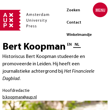
Zoeken
MENU
Contact
Winkelmandje
Bert Koopman
Selecteer taal
EN
NL
Historiscus Bert Koopman studeerde en
promoveerde in Leiden. Hij heeft een
journalistieke achtergrond bij
Het Financieele
Dagblad
.
Hoofdredactie
b.koopman@aup.nl