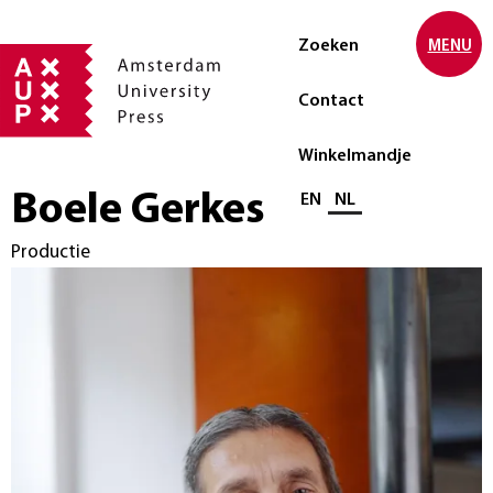
Zoeken
MENU
Contact
Winkelmandje
Boele Gerkes
Selecteer taal
EN
NL
Productie