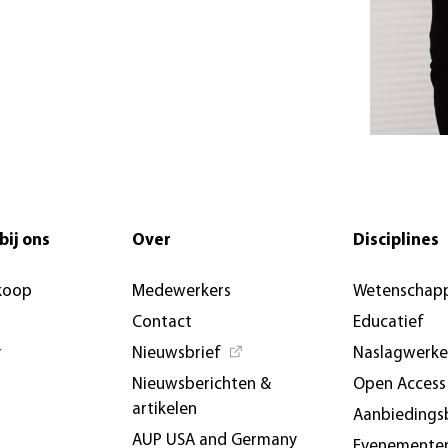
bij ons
Over
Disciplines
koop
Medewerkers
Wetenschapp
Contact
Educatief
y
Nieuwsbrief
Naslagwerk
Nieuwsberichten &
Open Access
artikelen
Aanbiedings
AUP USA and Germany
Evenemente