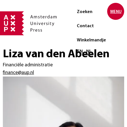
Zoeken
MENU
Contact
Winkelmandje
Liza van den Abeelen
Selecteer taal
EN
NL
Financiële administratie
finance@aup.nl