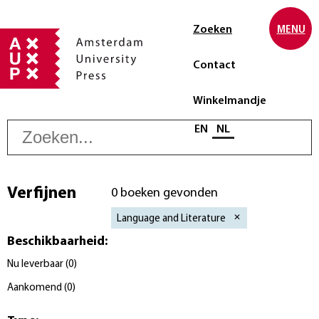
Zoeken
MENU
Contact
Winkelmandje
Z
Selecteer taal
EN
NL
Verfijnen
0 boeken gevonden
Language and Literature
Beschikbaarheid
:
Nu leverbaar
(
0
)
Aankomend
(
0
)