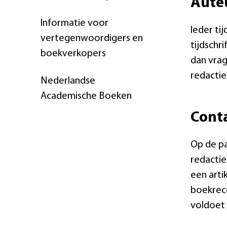
Auteu
Informatie voor
Ieder ti
vertegenwoordigers en
tijdschr
boekverkopers
dan vrag
redactie
Nederlandse
Academische Boeken
Conta
Op de pa
redactie
een arti
boekrece
voldoet 