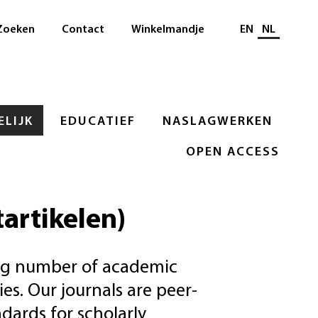
Selecteer taal
Zoeken
Contact
Winkelmandje
EN
NL
LIJK
EDUCATIEF
NASLAGWERKEN
OPEN ACCESS
tartikelen)
ing number of academic
es. Our journals are peer-
dards for scholarly