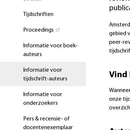
public
Tijdschriften
Amsterda
Proceedings
gebied v
peer-rev
Informatie voor boek-
tijdschr
auteurs
Informatie voor
Vind 
tijdschrift-auteurs
Wanneer 
Informatie voor
onze tij
onderzoekers
overzich
Pers & recensie- of
docentenexemplaar