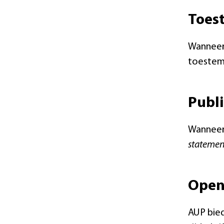
Toes
Wanneer 
toestemm
Publi
Wanneer 
statemen
Open
AUP bied