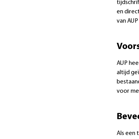
tijdschr
en direc
van AUP 
Voors
AUP heef
altijd g
bestaand
voor mee
Bevee
Als een t