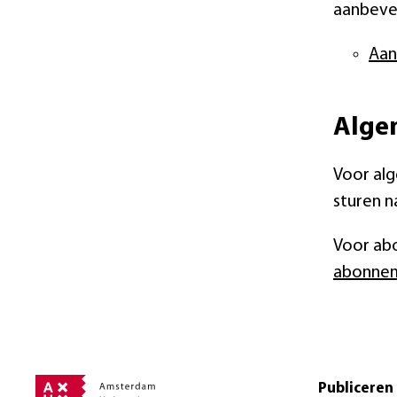
aanbevel
Aan
Alge
Voor alg
sturen n
Voor ab
abonnem
Publiceren 