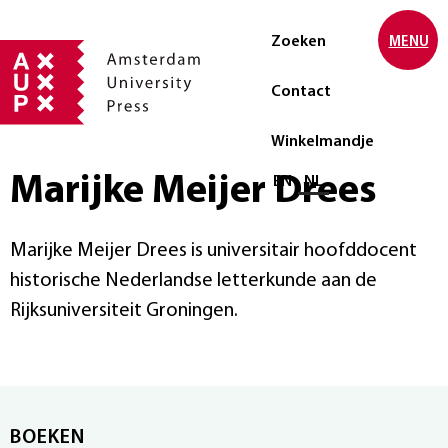
Zoeken
MENU
Contact
Winkelmandje
Marijke Meijer Drees
Selecteer taal
EN
NL
Marijke Meijer Drees is universitair hoofddocent
historische Nederlandse letterkunde aan de
Rijksuniversiteit Groningen.
BOEKEN