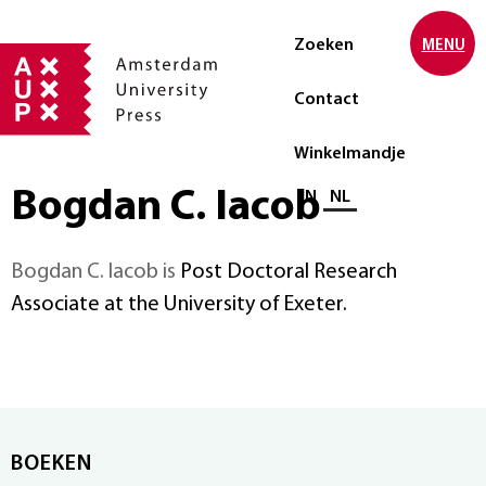
Zoeken
MENU
Contact
Winkelmandje
Bogdan C. Iacob
Selecteer taal
EN
NL
Bogdan C. Iacob is
Post Doctoral Research
Associate at the University of Exeter.
BOEKEN