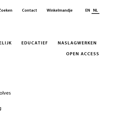
Selecteer taal
Zoeken
Contact
Winkelmandje
EN
NL
LIJK
EDUCATIEF
NASLAGWERKEN
OPEN ACCESS
volves
g