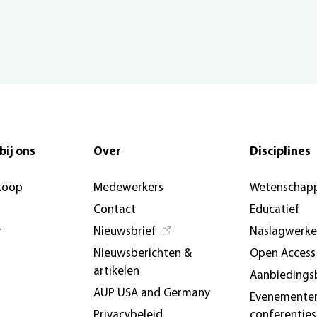
bij ons
Over
Disciplines
koop
Medewerkers
Wetenschapp
Contact
Educatief
y
Nieuwsbrief
Naslagwerk
Nieuwsberichten &
Open Access
artikelen
Aanbiedings
AUP USA and Germany
Evenemente
Privacybeleid
conferenties