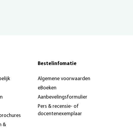
Bestelinfomatie
elijk
Algemene voorwaarden
eBoeken
en
Aanbevelingsformulier
Pers & recensie- of
docentenexemplaar
brochures
n &