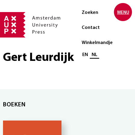
Zoeken
MENU
Contact
Winkelmandje
Gert Leurdijk
Selecteer taal
EN
NL
BOEKEN