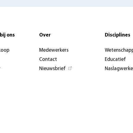
bij ons
Over
Disciplines
koop
Medewerkers
Wetenschapp
Contact
Educatief
y
Nieuwsbrief
Naslagwerk
Nieuwsberichten &
Open Access
artikelen
Aanbiedings
AUP USA and Germany
Evenemente
Privacybeleid
conferenties