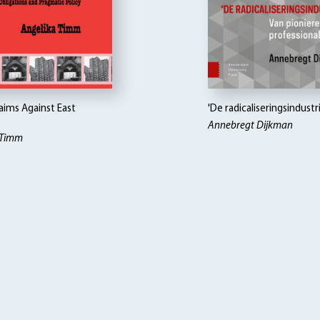
aims Against East
'De radicaliseringsindustr
Annebregt Dijkman
 Timm