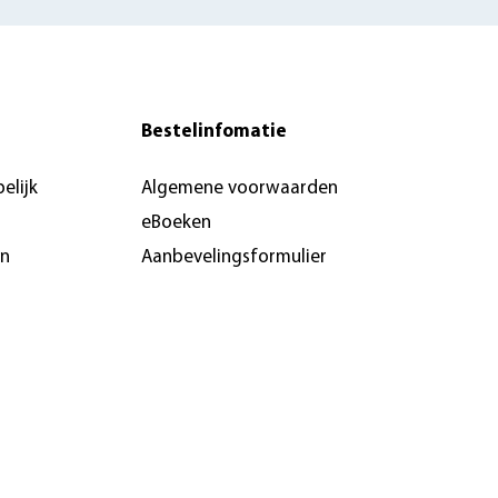
Bestelinfomatie
elijk
Algemene voorwaarden
eBoeken
en
Aanbevelingsformulier
Pers & recensie- of
docentenexemplaar
brochures
n &