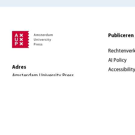
Publiceren 
Rechtenver
AI Policy
Adres
Accessibilit
Amsterdam University Press
Nieuwe Prinsengracht 89
1018 VR Amsterdam
Nederland