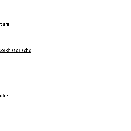
atum
erkhistorische
ofie