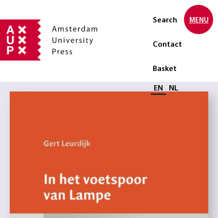
Search
MENU
Contact
Basket
Select language
EN
NL