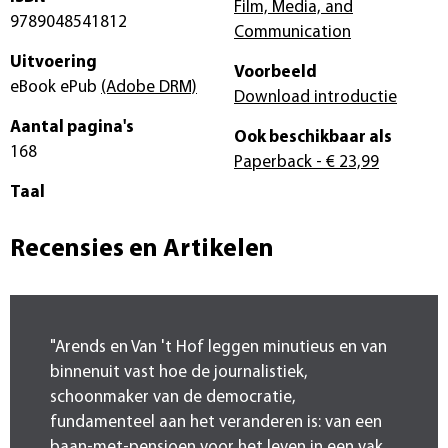
Film, Media, and
9789048541812
Communication
Uitvoering
Voorbeeld
eBook ePub
(Adobe DRM)
Download introductie
Aantal pagina's
Ook beschikbaar als
168
Paperback
- € 23,99
Taal
Recensies en Artikelen
"Arends en Van 't Hof leggen minutieus en van
binnenuit vast hoe de journalistiek,
schoonmaker van de democratie,
fundamenteel aan het veranderen is: van een
baan-met-pensioen voor het leven in een vak