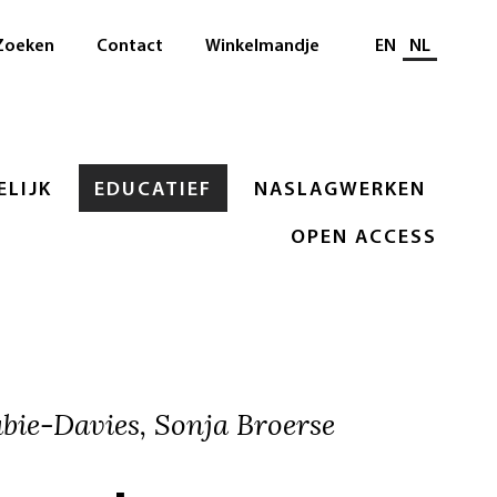
Selecteer taal
Zoeken
Contact
Winkelmandje
EN
NL
LIJK
EDUCATIEF
NASLAGWERKEN
OPEN ACCESS
ubie-Davies, Sonja Broerse