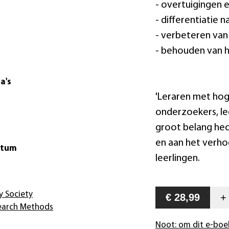
- overtuigingen 
- differentiatie 
- verbeteren van 
- behouden van h
a's
'Leraren met hog
onderzoekers, lee
groot belang hech
en aan het verho
atum
leerlingen.
 Society
€ 28,99
search Methods
Noot: om dit e-boe