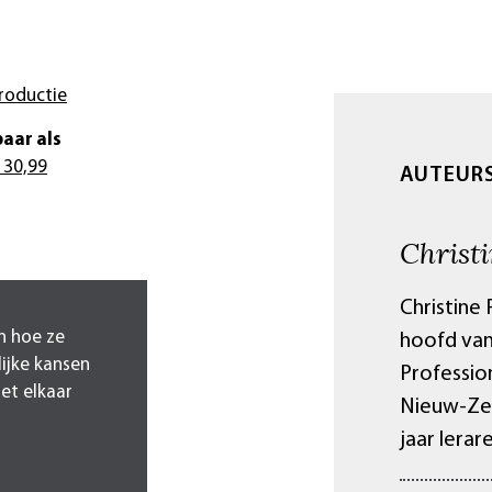
roductie
aar als
 30,99
AUTEUR
Christ
Christine 
en hoe ze
hoofd van
ijke kansen
Profession
et elkaar
Nieuw-Zee
jaar lerar