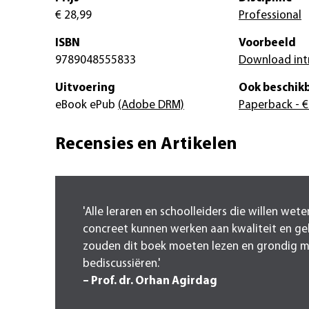
€ 28,99
Professional
ISBN
Voorbeeld
9789048555833
Download int
Uitvoering
Ook beschikb
eBook ePub
(Adobe DRM)
Paperback
- €
Recensies en Artikelen
'Alle leraren en schoolleiders die willen wet
concreet kunnen werken aan kwaliteit en gel
zouden dit boek moeten lezen en grondig m
bediscussiëren.'
– Prof. dr. Orhan Agirdag