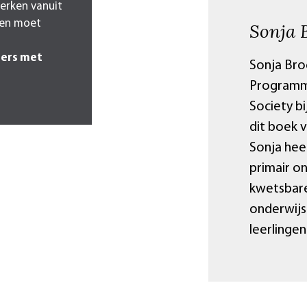
werken vanuit
zen moet
Sonja 
ters met
Sonja Bro
Programma
Society b
dit boek 
Sonja hee
primair on
kwetsbare 
onderwijs
leerlingen