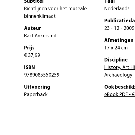
Subtitel
Taal
Richtlijnen voor het museale
Nederlands
binnenklimaat
Publicatied
Auteur
23 - 12 - 2009
Bart Ankersmit
Afmetingen
Prijs
17 x 24 cm
€ 37,99
Discipline
ISBN
History, Art H
9789085550259
Archaeology
Uitvoering
Ook beschikb
Paperback
eBook PDF
- €