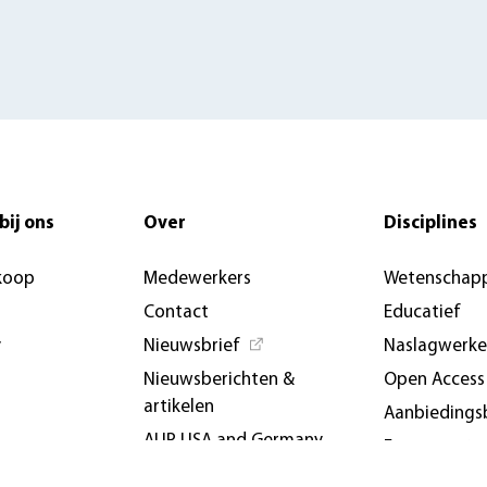
bij ons
Over
Disciplines
koop
Medewerkers
Wetenschapp
Contact
Educatief
y
Nieuwsbrief
Naslagwerk
Nieuwsberichten &
Open Access
artikelen
Aanbiedings
AUP USA and Germany
Evenemente
Privacybeleid
conferenties