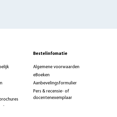
Bestelinfomatie
elijk
Algemene voorwaarden
eBoeken
en
Aanbevelingsformulier
Pers & recensie- of
docentenexemplaar
brochures
n &