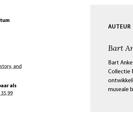
atum
AUTEUR
Bart A
Bart Anker
istory, and
Collectie
ontwikkel
aar als
museale b
 35,99