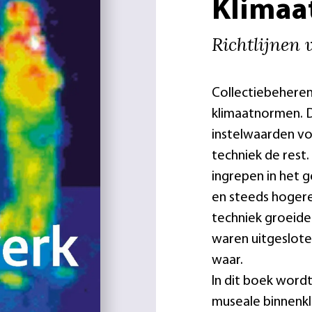
Klimaa
Richtlijnen
Collectiebeherend
klimaatnormen. 
instelwaarden vo
techniek de rest.
ingrepen in het 
en steeds hogere
techniek groeide 
waren uitgesloten
waar.
In dit boek word
museale binnenkl