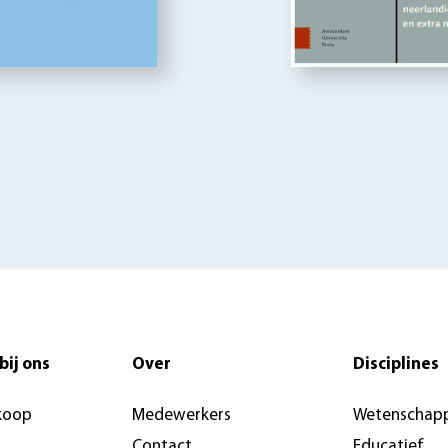
bij ons
Over
Disciplines
koop
Medewerkers
Wetenschapp
Contact
Educatief