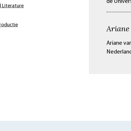
de Univers
 Literature
roductie
Ariane
Ariane va
Nederland