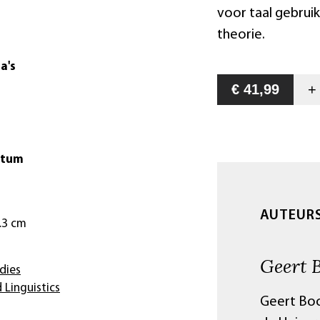
voor taal gebruik
theorie.
a's
€ 41,99
atum
AUTEUR
2.3 cm
Geert B
dies
Linguistics
Geert Boo