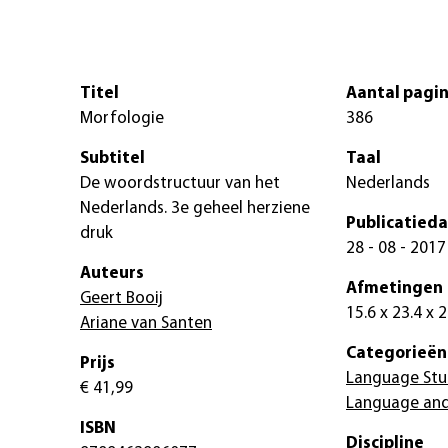
Titel
Aantal pagin
Morfologie
386
Subtitel
Taal
De woordstructuur van het
Nederlands
Nederlands. 3e geheel herziene
Publicatied
druk
28 - 08 - 2017
Auteurs
Afmetingen
Geert Booij
15.6 x 23.4 x 
Ariane van Santen
Categorieën
Prijs
Language Stu
€ 41,99
Language and 
ISBN
Discipline