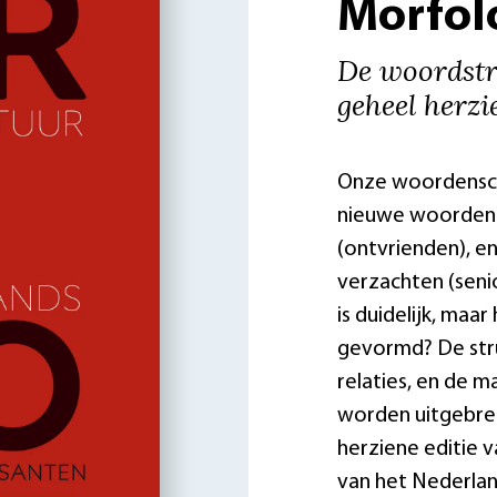
Morfol
De woordstr
geheel herzi
Onze woordensc
nieuwe woorden
(ontvrienden), e
verzachten (sen
is duidelijk, maar
gevormd? De str
relaties, en de 
worden uitgebrei
herziene editie 
van het Nederlan