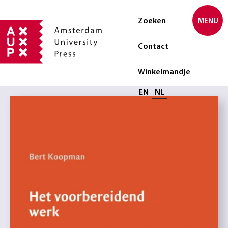
Zoeken
MENU
Contact
Winkelmandje
Selecteer taal
EN
NL