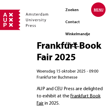
Zoeken
MENU
Contact
Winkelmandje
Frankfurt Book
Selecteer taal
EN
NL
Fair 2025
woensdag 15 oktober 2025 - 09:00
Frankfurter Buchmesse
AUP and CEU Press are delighted
to exhibit at the
Frankfurt Book
Fair
in 2025.