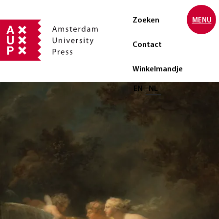
Zoeken
MENU
Contact
Winkelmandje
Selecteer taal
EN
NL