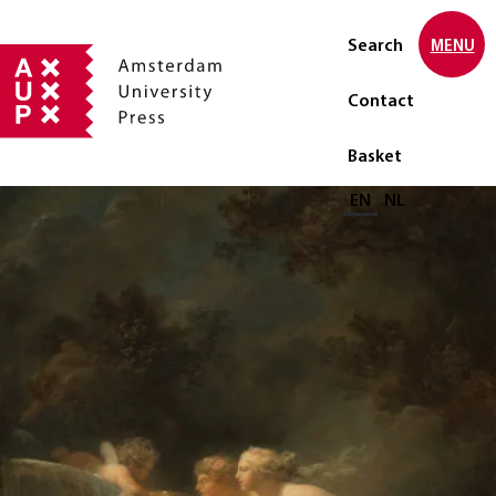
Search
MENU
Contact
Basket
Select language
EN
NL