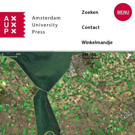
Zoeken
MENU
Contact
Winkelmandje
Selecteer taal
EN
NL