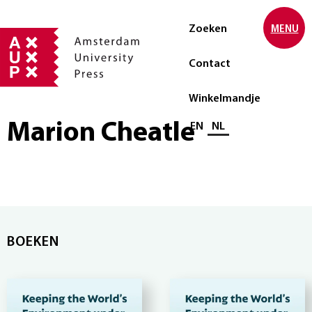
Zoeken
MENU
Contact
Winkelmandje
Marion Cheatle
Selecteer taal
EN
NL
BOEKEN