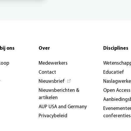
bij ons
Over
Disciplines
koop
Medewerkers
Wetenschapp
Contact
Educatief
y
Nieuwsbrief
Naslagwerk
Nieuwsberichten &
Open Access
artikelen
Aanbiedings
AUP USA and Germany
Evenemente
Privacybeleid
conferenties