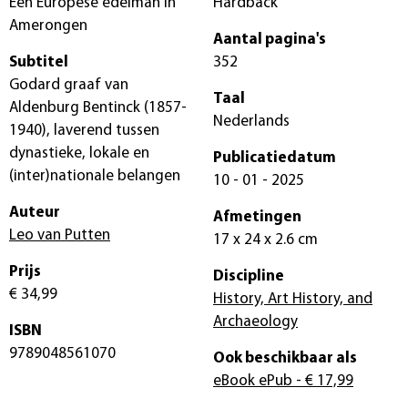
Een Europese edelman in
Hardback
Amerongen
Aantal pagina's
Subtitel
352
Godard graaf van
Taal
Aldenburg Bentinck (1857-
Nederlands
1940), laverend tussen
dynastieke, lokale en
Publicatiedatum
(inter)nationale belangen
10 - 01 - 2025
Auteur
Afmetingen
Leo van Putten
17 x 24 x 2.6 cm
Prijs
Discipline
€ 34,99
History, Art History, and
Archaeology
ISBN
9789048561070
Ook beschikbaar als
eBook ePub
- € 17,99