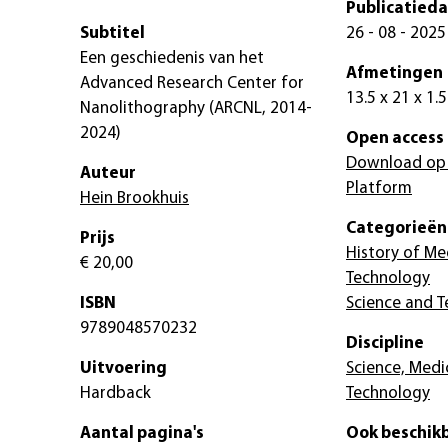
Publicatied
Subtitel
26 - 08 - 2025
Een geschiedenis van het
Afmetingen
Advanced Research Center for
13.5 x 21 x 1.
Nanolithography (ARCNL, 2014-
2024)
Open access
Download op
Auteur
Platform
Hein Brookhuis
Categorieën
Prijs
History of Me
€ 20,00
Technology
ISBN
Science and 
9789048570232
Discipline
Uitvoering
Science, Medi
Hardback
Technology
Aantal pagina's
Ook beschikb