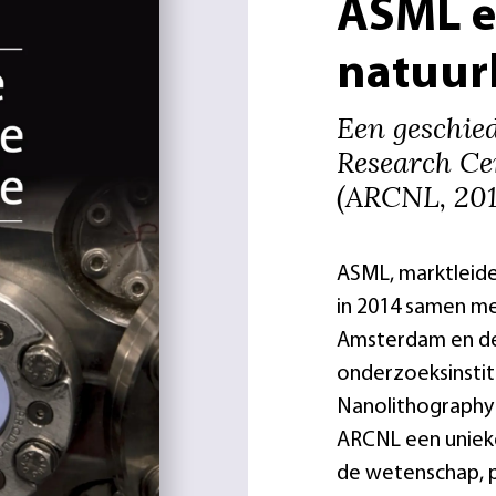
ASML e
natuur
Een geschie
Research Ce
(ARCNL, 20
ASML, marktleide
in 2014 samen me
Amsterdam en de 
onderzoeksinstit
Nanolithography 
ARCNL een unieke
de wetenschap, p