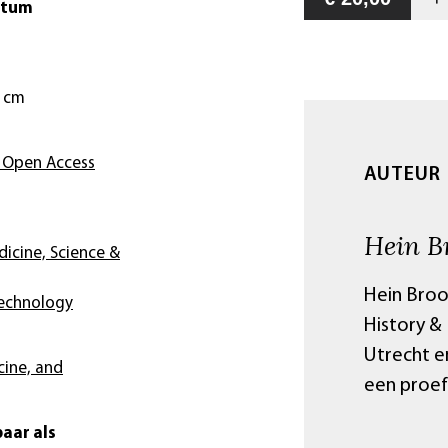
atum
5 cm
 Open Access
AUTEUR
Hein B
dicine, Science &
Hein Broo
Technology
History & 
Utrecht e
cine, and
een proefs
aar als