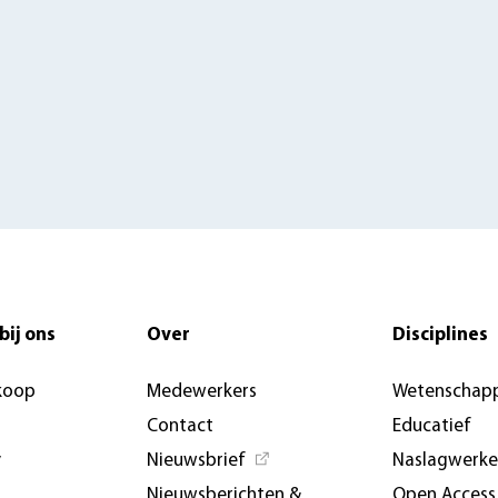
bij ons
Over
Disciplines
koop
Medewerkers
Wetenschapp
Contact
Educatief
y
Nieuwsbrief
Naslagwerk
Nieuwsberichten &
Open Access