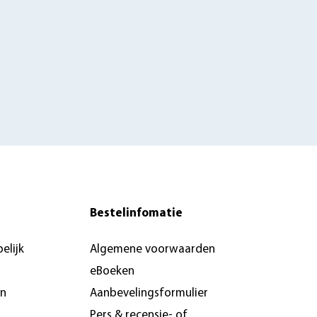
Bestelinfomatie
elijk
Algemene voorwaarden
eBoeken
en
Aanbevelingsformulier
Pers & recensie- of