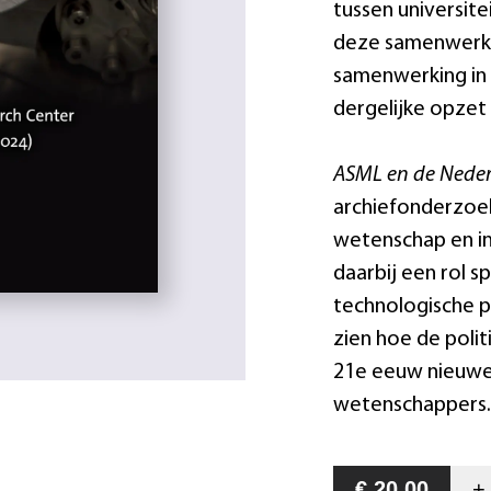
tussen universit
deze samenwerki
samenwerking in 
dergelijke opze
ASML en de Nede
archiefonderzoek
wetenschap en i
daarbij een rol 
technologische 
zien hoe de poli
21e eeuw nieuwe
wetenschappers.
€ 20,00