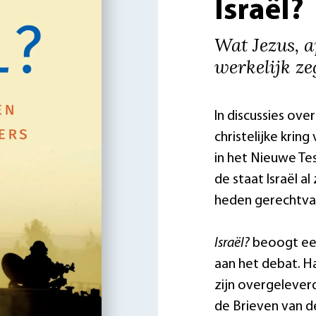
Israël?
Wat Jezus, a
werkelijk z
In discussies ove
christelijke krin
in het Nieuwe Te
de staat Israël a
heden gerechtvaa
Israël?
beoogt een
aan het debat. H
zijn overgelever
de Brieven van d