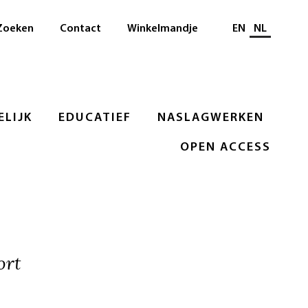
Selecteer taal
Zoeken
Contact
Winkelmandje
EN
NL
LIJK
EDUCATIEF
NASLAGWERKEN
OPEN ACCESS
ort