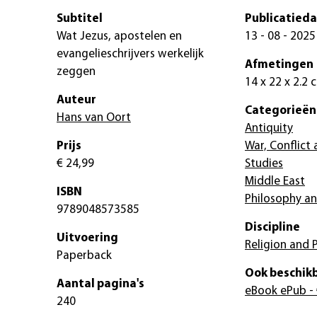
Subtitel
Publicatied
Wat Jezus, apostelen en
13 - 08 - 2025
evangelieschrijvers werkelijk
Afmetingen
zeggen
14 x 22 x 2.2 
Auteur
Categorieën
Hans van Oort
Antiquity
Prijs
War, Conflict
€ 24,99
Studies
Middle East
ISBN
Philosophy an
9789048573585
Discipline
Uitvoering
Religion and 
Paperback
Ook beschikb
Aantal pagina's
eBook ePub
- 
240