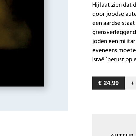
Hij laat zien dat
door joodse aute
een aardse staat 
grensverleggende
joden een militar
eveneens moeten 
Israël’ berust op
€ 24,99