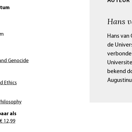
AUTEUR
atum
Hans v
cm
Hans van O
de Univers
verbonden
 and Genocide
Universite
bekend do
Augustinu
d Ethics
Philosophy
aar als
€ 12,99