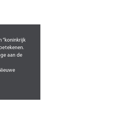
 “koninkrijk
 betekenen.
rage aan de
 Nieuwe