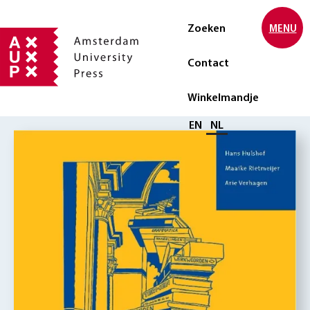
Zoeken
MENU
Contact
Winkelmandje
Selecteer taal
EN
NL