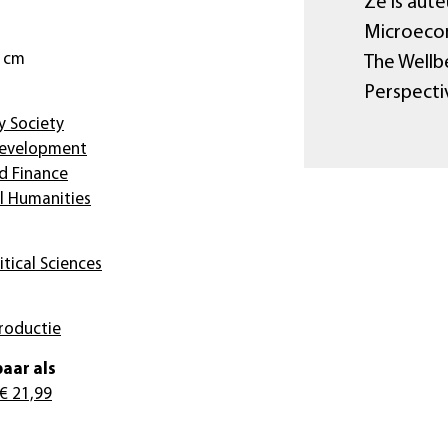
Ze is aut
Microecon
6 cm
The Wellb
Perspecti
 Society
Development
d Finance
l Humanities
itical Sciences
roductie
aar als
€ 21,99