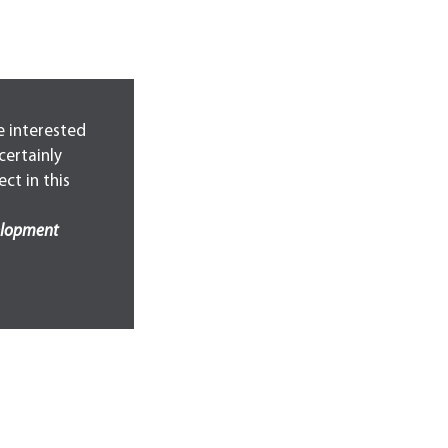
se interested
certainly
ct in this
elopment