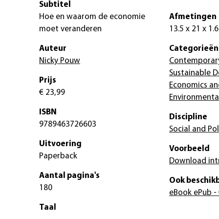
Subtitel
Hoe en waarom de economie
Afmetingen
moet veranderen
13.5 x 21 x 1.
Auteur
Categorieën
Nicky Pouw
Contemporary
Sustainable 
Prijs
Economics an
€ 23,99
Environmenta
ISBN
Discipline
9789463726603
Social and Pol
Uitvoering
Voorbeeld
Paperback
Download int
Aantal pagina's
Ook beschikb
180
eBook ePub
- 
Taal