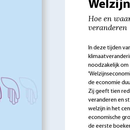
Welzij
Hoe en waa
veranderen
In deze tijden v
klimaatveranderi
noodzakelijk om 
'Welzijnseconom
de economie duur
Zij geeft tien 
veranderen en ste
welzijn in het ce
economische groe
de eerste boeken