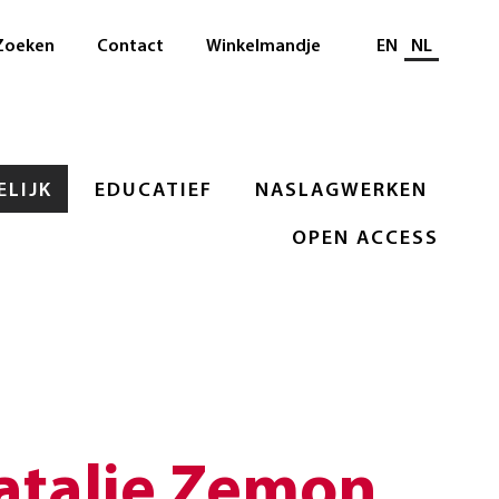
Selecteer taal
Zoeken
Contact
Winkelmandje
EN
NL
LIJK
EDUCATIEF
NASLAGWERKEN
OPEN ACCESS
atalie Zemon