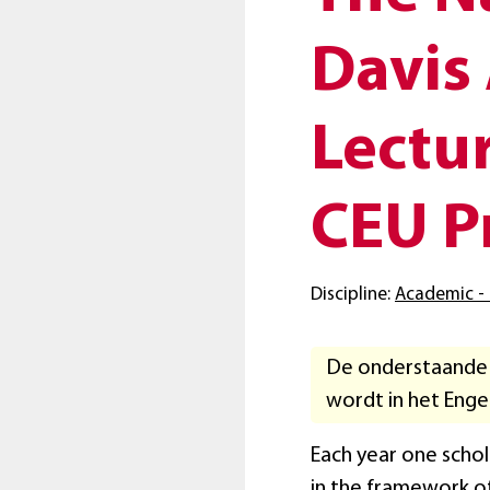
Davis
Lectur
CEU P
Discipline:
Academic - 
De onderstaande t
wordt in het Eng
Each year one schol
in the framework o