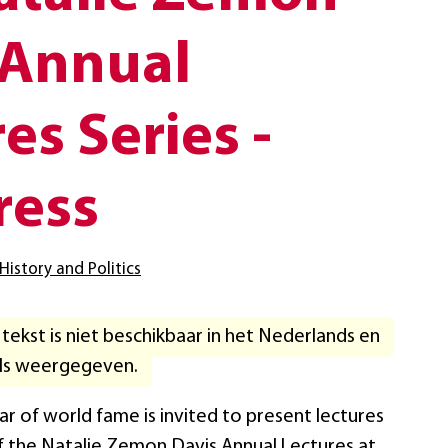
 Annual
es Series -
ress
History and Politics
ekst is niet beschikbaar in het Nederlands en
els weergegeven.
ar of world fame is invited to present lectures
f the Natalie Zemon Davis Annual Lectures at