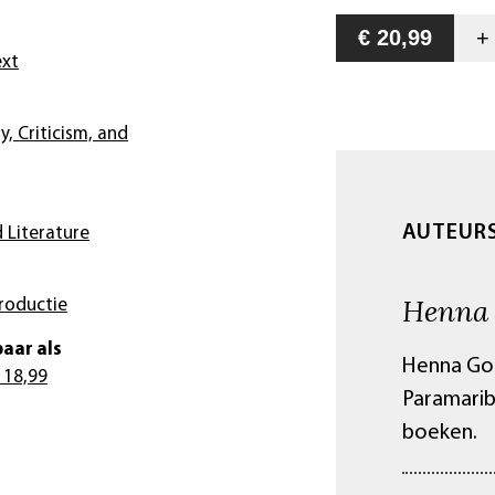
€ 20,99
ext
y, Criticism, and
AUTEUR
 Literature
Henna
roductie
aar als
Henna Gou
 18,99
Paramarib
boeken.