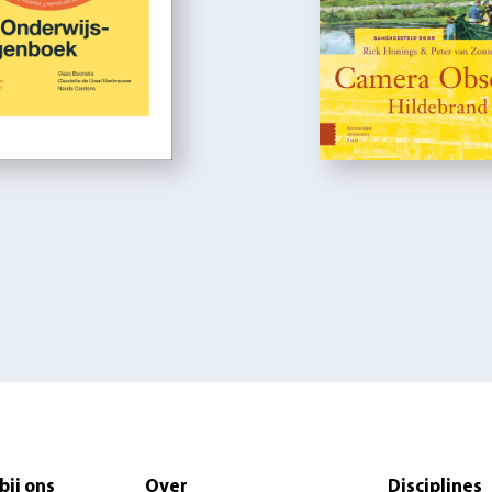
bij ons
Over
Disciplines