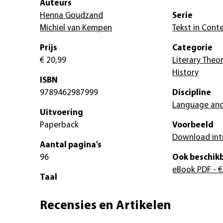
Auteurs
Henna Goudzand
Serie
Michiel van Kempen
Tekst in Cont
Prijs
Categorie
€ 20,99
Literary Theor
History
ISBN
9789462987999
Discipline
Language and
Uitvoering
Paperback
Voorbeeld
Download int
Aantal pagina's
96
Ook beschikb
eBook PDF
- €
Taal
Recensies en Artikelen