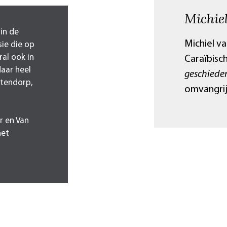
Michie
in de
Michiel v
sie die op
al ook in
Caraïbisc
daar heel
geschieden
stendorp,
omvangrij
r en Van
het