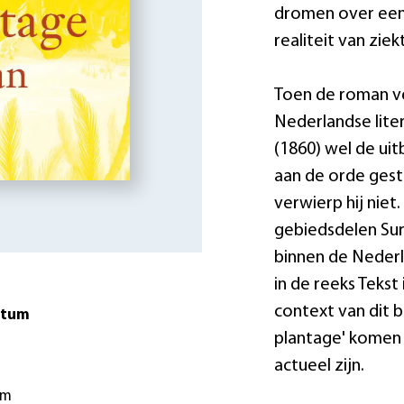
dromen over een
realiteit van zie
Toen de roman ve
Nederlandse liter
(1860) wel de ui
aan de orde geste
verwierp hij niet
gebiedsdelen Sur
binnen de Nederl
in de reeks Tekst
context van dit be
atum
plantage' komen 
actueel zijn.
cm